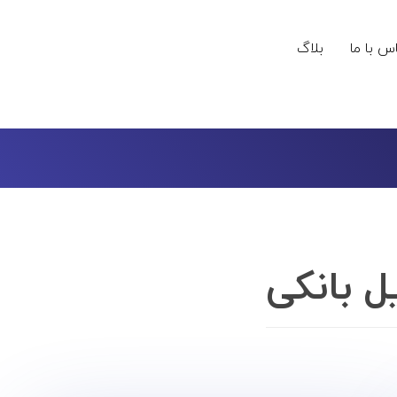
س با ما
بلاگ
 بانکی