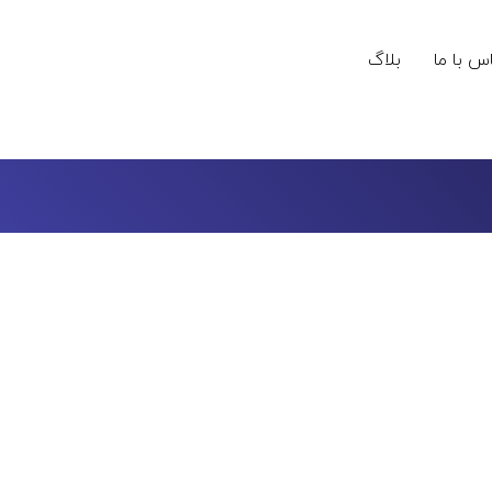
س با ما
بلاگ